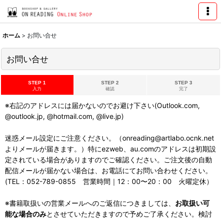
ホーム
>
お問い合せ
お問い合せ
STEP 1
STEP 2
STEP 3
入力
確認
完了
※右記のアドレスには届かないのでお避け下さい(Outlook.com,
@outlook.jp, @hotmail.com, @live.jp)
迷惑メール設定にご注意ください。（onreading@artlabo.ocnk.net
よりメールが届きます。）特にezweb、au.comのアドレスは初期設
定されている場合がありますのでご確認ください。ご注文後の自動
配信メールが届かない場合は、お電話にてお問い合わせください。
(TEL：052-789-0855 営業時間｜12：00〜20：00 火曜定休）
※書籍取扱いの営業メールへのご返信につきましては、
お取扱い可
能な場合のみ
とさせていただきますので予めご了承ください。検討