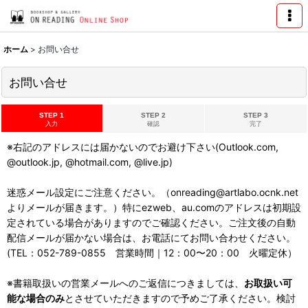
ホーム
>
お問い合せ
お問い合せ
STEP 1
STEP 2
STEP 3
入力
確認
完了
※右記のアドレスには届かないのでお避け下さい(Outlook.com,
@outlook.jp, @hotmail.com, @live.jp)
迷惑メール設定にご注意ください。（onreading@artlabo.ocnk.net
よりメールが届きます。）特にezweb、au.comのアドレスは初期設
定されている場合がありますのでご確認ください。ご注文後の自動
配信メールが届かない場合は、お電話にてお問い合わせください。
(TEL：052-789-0855 営業時間｜12：00〜20：00 火曜定休）
※書籍取扱いの営業メールへのご返信につきましては、
お取扱い可
能な場合のみ
とさせていただきますので予めご了承ください。検討