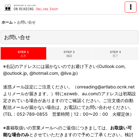
ホーム
>
お問い合せ
お問い合せ
STEP 1
STEP 2
STEP 3
入力
確認
完了
※右記のアドレスには届かないのでお避け下さい(Outlook.com,
@outlook.jp, @hotmail.com, @live.jp)
迷惑メール設定にご注意ください。（onreading@artlabo.ocnk.net
よりメールが届きます。）特にezweb、au.comのアドレスは初期設
定されている場合がありますのでご確認ください。ご注文後の自動
配信メールが届かない場合は、お電話にてお問い合わせください。
(TEL：052-789-0855 営業時間｜12：00〜20：00 火曜定休）
※書籍取扱いの営業メールへのご返信につきましては、
お取扱い可
能な場合のみ
とさせていただきますので予めご了承ください。検討