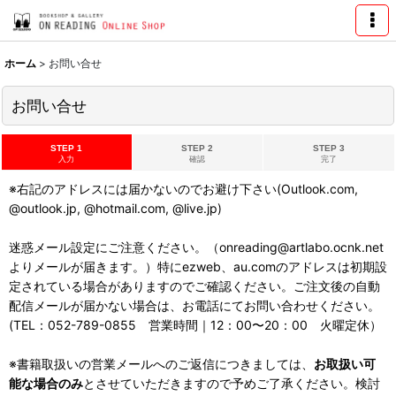
ホーム
>
お問い合せ
お問い合せ
STEP 1
STEP 2
STEP 3
入力
確認
完了
※右記のアドレスには届かないのでお避け下さい(Outlook.com,
@outlook.jp, @hotmail.com, @live.jp)
迷惑メール設定にご注意ください。（onreading@artlabo.ocnk.net
よりメールが届きます。）特にezweb、au.comのアドレスは初期設
定されている場合がありますのでご確認ください。ご注文後の自動
配信メールが届かない場合は、お電話にてお問い合わせください。
(TEL：052-789-0855 営業時間｜12：00〜20：00 火曜定休）
※書籍取扱いの営業メールへのご返信につきましては、
お取扱い可
能な場合のみ
とさせていただきますので予めご了承ください。検討