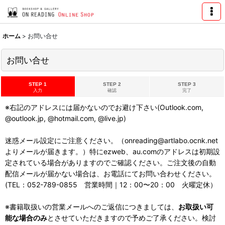
ホーム
>
お問い合せ
お問い合せ
STEP 1
STEP 2
STEP 3
入力
確認
完了
※右記のアドレスには届かないのでお避け下さい(Outlook.com,
@outlook.jp, @hotmail.com, @live.jp)
迷惑メール設定にご注意ください。（onreading@artlabo.ocnk.net
よりメールが届きます。）特にezweb、au.comのアドレスは初期設
定されている場合がありますのでご確認ください。ご注文後の自動
配信メールが届かない場合は、お電話にてお問い合わせください。
(TEL：052-789-0855 営業時間｜12：00〜20：00 火曜定休）
※書籍取扱いの営業メールへのご返信につきましては、
お取扱い可
能な場合のみ
とさせていただきますので予めご了承ください。検討