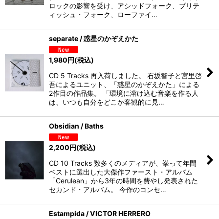
ロックの影響を受け、アシッドフォーク、ブリテ
ィッシュ・フォーク、ローファイ…
separate / 惑星のかぞえかた
1,980
円
(税込)
CD 5 Tracks 再入荷しました。 石坂智子と宮里啓
吾によるユニット、「惑星のかぞえかた」による
2作目の作品集。 「環境に溶け込む音楽を作る人
は、いつも自分をどこか客観的に見…
Obsidian / Baths
2,200
円
(税込)
CD 10 Tracks 数多くのメディアが、挙って年間
ベストに選出した大傑作ファースト・アルバム
「Cerulean」から3年の時間を費やし発表された
セカンド・アルバム。 今作のコンセ…
Estampida / VICTOR HERRERO