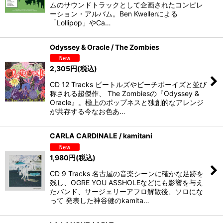
ムのサウンドトラックとして企画されたコンピレ
ーション・アルバム。Ben Kwellerによる
「Lollipop」やCa…
Odyssey & Oracle / The Zombies
2,305
円
(税込)
CD 12 Tracks ビートルズやビーチボーイズと並び
称される超傑作、 The Zombiesの『Odyssey &
Oracle』。極上のポップネスと独創的なアレンジ
が共存する今なお色あ…
CARLA CARDINALE / kamitani
1,980
円
(税込)
CD 9 Tracks 名古屋の音楽シーンに確かな足跡を
残し、OGRE YOU ASSHOLEなどにも影響を与え
たバンド、サージェリーアフロ解散後、ソロにな
って 発表した神谷健のkamita…