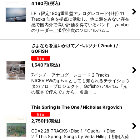
4,180
円
(税込)
LP（限定180g重量盤アナログレコード仕様) 11
Tracks 仙台を拠点に活動し、他に類をみない存在
感で国内外で高い評価を得ているバンド、yumbo
のリーダー、澁谷浩次のソロアルバム…
さよならを追いかけて／ペルソナ ( 7inch ) /
GOFISH
1,540
円
(税込)
7インチ・アナログ・レコード 2 Tracks
NICEVIEWのg./vo.としても知られるテライショウ
タのソロ・プロジェクト、Gofishのアルバム『光
の速さで佇んで』から、名曲「…
This Spring Is The One / Nicholas Krgovich
2,750
円
(税込)
CD×2 28 TRACKS (Disc 1『Ouch』 / Disc
2『This Spring: Songs by Veda Hille』) 初回入荷