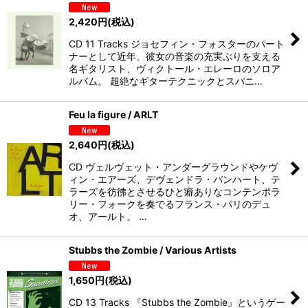
2,420
円
(税込)
CD 11 Tracks ジョセフィン・フォスターのパート
ナーとして近年、彼女の音楽の充実ぶりを支える
名ギタリスト、ヴィクトール・エレーロのソロア
ルバム。 超絶なギターテクニックとスパニ…
Feu la figure / ARLT
2,640
円
(税込)
CD ヴェルヴェット・アンダーグラウンドやケヴ
ィン・エアーズ、デヴェンドラ・バンハート、テ
ラーズを彷彿とさせるひと癖ありなコンテンポラ
リー・フォークを奏でるフランス・パリのデュ
オ、アールト。 …
Stubbs the Zombie / Various Artists
1,650
円
(税込)
CD 13 Tracks 『Stubbs the Zombie』というゲー