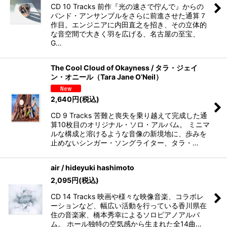
CD 10 Tracks 前作『光の速さで佇んで』からの
バンド・アンサンブルをさらに前進させた通算７
作目。エンジニアに内田直之を招き、その立体的
な音空間で大きく羽を広げる、名古屋の至宝、
G…
The Cool Cloud of Okayness / タラ・ジェイ
ン・オニール（Tara Jane O’Neil）
2,640
円
(税込)
CD 9 Tracks 苦難と喪失を乗り越えて完成した通
算10枚目のオリジナル・ソロ・アルバム。 ミニマ
ルな構成と溶けるような音像の新境地に、歩みを
止めないシンガー・ソングライター、タラ・…
air / hideyuki hashimoto
2,095
円
(税込)
CD 14 Tracks 映画や様々な映像音楽、コラボレ
ーションなど、幅広い活動を行っている香川県在
住の音楽家、橋本秀幸によるソロピアノアルバ
ム。 ホール独特の空気感から生まれた全14曲…