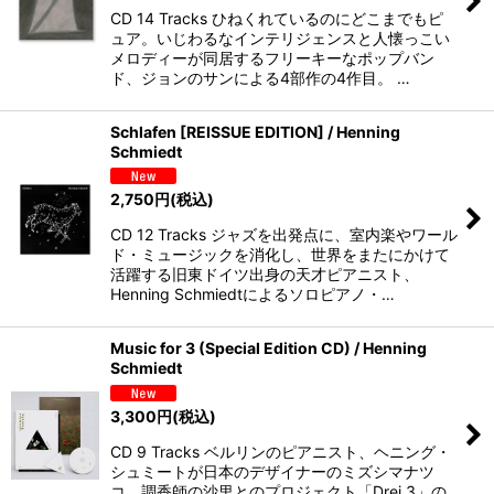
CD 14 Tracks ひねくれているのにどこまでもピ
ュア。いじわるなインテリジェンスと人懐っこい
メロディーが同居するフリーキーなポップバン
ド、ジョンのサンによる4部作の4作目。 …
Schlafen [REISSUE EDITION] / Henning
Schmiedt
2,750
円
(税込)
CD 12 Tracks ジャズを出発点に、室内楽やワール
ド・ミュージックを消化し、世界をまたにかけて
活躍する旧東ドイツ出身の天才ピアニスト、
Henning Schmiedtによるソロピアノ・…
Music for 3 (Special Edition CD) / Henning
Schmiedt
3,300
円
(税込)
CD 9 Tracks ベルリンのピアニスト、ヘニング・
シュミートが日本のデザイナーのミズシマナツ
コ、調香師の沙里とのプロジェクト「Drei 3」の