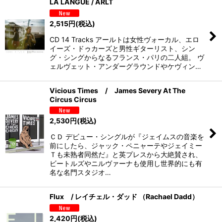
LA LANGUE / ARLT
2,515
円
(税込)
CD 14 Tracks アールトは女性ヴォーカル、エロ
イーズ・ドゥカーズと男性ギターリスト、シン
グ・シングからなるフランス・パリの二人組。 ヴ
ェルヴェット・アンダーグラウンドやケヴィン…
Vicious Times / James Severy At The
Circus Circus
2,530
円
(税込)
ＣＤ デビュー・シングルが『ジェイムスの音楽を
前にしたら、ジャック・ペニャーテやジェイミー
Ｔも未熟者同然だ』と英プレスから大絶賛され、
ビートルズやニルヴァーナも使用し世界的にも有
名な名門スタジオ…
Flux / レイチェル・ダッド （Rachael Dadd）
2,420
円
(税込)