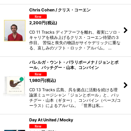
Chris Cohen / クリス・コーエン
2,200
円
(税込)
CD 11 Tracks ディアフーフを離れ、着実にソロ・
キャリアを積み上げるクリス・コーエン待望の３
作目。 苦悩と喪失の物語がサイケデリックに重な
る、哀しみのソフト・ロック・アルバム。 …
パレルガ・ウント・パラリポーメナ / ジョンとポ
ール、バッチグー・山本、コンバイン
1,980
円
(税込)
CD 13 Tracks 広島、呉を拠点に活動を続ける理
論派ミュージシャン「ジョンとポール」と、バッ
チグー・山本（ギター）、コンバイン（ベース/コ
ーラス）によるアルバム。 「世界は私…
Day At United / Mocky