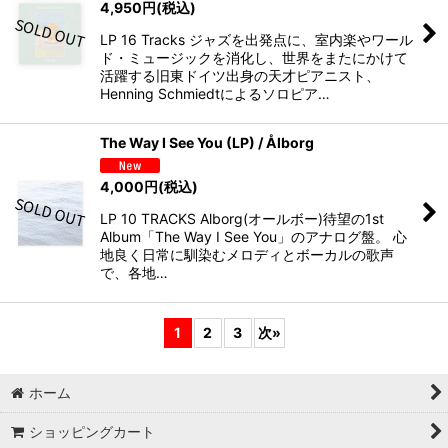
4,950
円
(税込)
LP 16 Tracks ジャズを出発点に、室内楽やワール
ド・ミュージックを消化し、世界をまたにかけて
活躍する旧東ドイツ出身の天才ピアニスト、
Henning Schmiedtによるソロピア…
The Way I See You (LP) / Ålborg
4,000
円
(税込)
LP 10 TRACKS Alborg(オールボー)待望の1st
Album「The Way I See You」のアナログ盤。 心
地良く日常に馴染むメロディとボーカルの歌声
で、各地…
1
2
3
次
»
ホーム
ショッピングカート