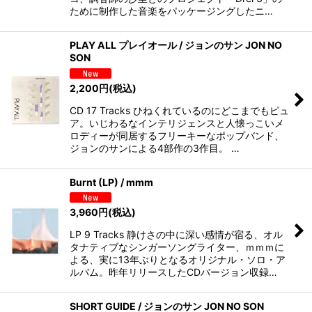
ために制作した音楽をパッケージングしたニ…
PLAY ALL プレイオール / ジョンのサン JON NO
SON
2,200
円
(税込)
CD 17 Tracks ひねくれているのにどこまでもピュ
ア。いじわるなインテリジェンスと人懐っこいメ
ロディーが同居するフリーキーなポップバンド、
ジョンのサンによる4部作の3作目。 …
Burnt (LP) / mmm
3,960
円
(税込)
LP 9 Tracks 静けさの中に深い感情が宿る、オル
タナティブなシンガーソングライター、ｍｍｍに
よる、実に13年ぶりとなるオリジナル・ソロ・ア
ルバム。昨年リリースしたCDバージョン収録…
SHORT GUIDE / ジョンのサン JON NO SON