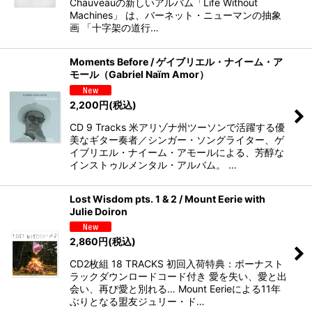
Chauveauの新しいアルバム「Life Without
Machines」 は、バーネット・ニューマンの抽象
画 「十字架の道行…
Moments Before / ゲイブリエル・ナイーム・ア
モール（Gabriel Naïm Amor）
2,200
円
(税込)
CD 9 Tracks 米アリゾナ州ツーソンで活躍する優
美なギター奏者／シンガー・ソングライター、ゲ
イブリエル・ナイーム・アモールによる、芳醇な
インストゥルメンタル・アルバム。 …
Lost Wisdom pts. 1 & 2 / Mount Eerie with
Julie Doiron
2,860
円
(税込)
CD2枚組 18 TRACKS 初回入荷特典：ボーナスト
ラックダウンロードコード付き 愛を失い、愛と出
会い、再び愛と別れる… Mount Eerieによる11年
ぶりとなる盟友ジュリー・ド…