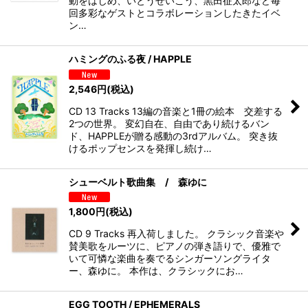
動をはじめ、いとうせいこう、黒田征太郎など毎
回多彩なゲストとコラボレーションしたきたイベ
ン…
ハミングのふる夜 / HAPPLE
2,546
円
(税込)
CD 13 Tracks 13編の音楽と1冊の絵本 交差する
2つの世界。 変幻自在、自由であり続けるバン
ド、HAPPLEが贈る感動の3rdアルバム。 突き抜
けるポップセンスを発揮し続け…
シューベルト歌曲集 / 森ゆに
1,800
円
(税込)
CD 9 Tracks 再入荷しました。 クラシック音楽や
賛美歌をルーツに、ピアノの弾き語りで、優雅で
いて可憐な楽曲を奏でるシンガーソングライタ
ー、森ゆに。 本作は、クラシックにお…
EGG TOOTH / EPHEMERALS