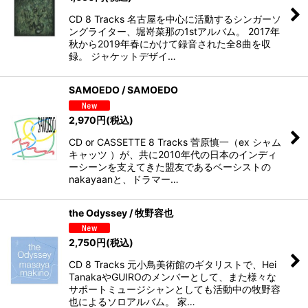
CD 8 Tracks 名古屋を中心に活動するシンガーソ
ングライター、堀嵜菜那の1stアルバム。 2017年
秋から2019年春にかけて録音された全8曲を収
録。 ジャケットデザイ…
SAMOEDO / SAMOEDO
2,970
円
(税込)
CD or CASSETTE 8 Tracks 菅原慎一（ex シャム
キャッツ ）が、共に2010年代の日本のインディ
ーシーンを支えてきた盟友であるベーシストの
nakayaanと、ドラマー…
the Odyssey / 牧野容也
2,750
円
(税込)
CD 8 Tracks 元小鳥美術館のギタリストで、Hei
TanakaやGUIROのメンバーとして、また様々な
サポートミュージシャンとしても活動中の牧野容
也によるソロアルバム。 家…