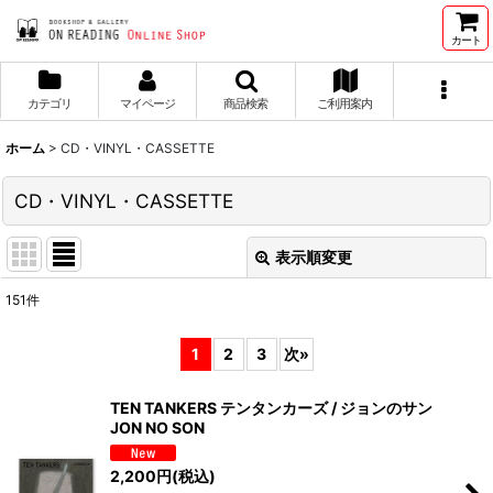
カート
カテゴリ
マイページ
商品検索
ご利用案内
ホーム
>
CD・VINYL・CASSETTE
CD・VINYL・CASSETTE
表示順変更
閉じる
151
件
表示数
:
1
2
3
次
»
並び順
:
TEN TANKERS テンタンカーズ / ジョンのサン
JON NO SON
絞り込む
2,200
円
(税込)