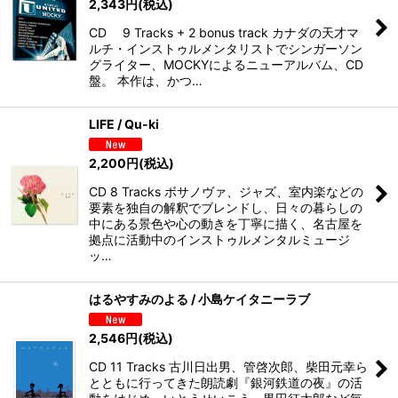
2,343
円
(税込)
CD 9 Tracks + 2 bonus track カナダの天才マ
ルチ・インストゥルメンタリストでシンガーソン
グライター、MOCKYによるニューアルバム、CD
盤。 本作は、かつ…
LIFE / Qu-ki
2,200
円
(税込)
CD 8 Tracks ボサノヴァ、ジャズ、室内楽などの
要素を独自の解釈でブレンドし、日々の暮らしの
中にある景色や心の動きを丁寧に描く、名古屋を
拠点に活動中のインストゥルメンタルミュージ
ッ…
はるやすみのよる / 小島ケイタニーラブ
2,546
円
(税込)
CD 11 Tracks 古川日出男、管啓次郎、柴田元幸ら
とともに行ってきた朗読劇『銀河鉄道の夜』の活