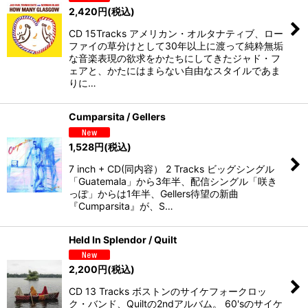
2,420
円
(税込)
CD 15Tracks アメリカン・オルタナティブ、ロー
ファイの草分けとして30年以上に渡って純粋無垢
な音楽表現の欲求をかたちにしてきたジャド・フ
ェアと、かたにはまらない自由なスタイルであま
りに…
Cumparsita / Gellers
1,528
円
(税込)
7 inch + CD(同内容） 2 Tracks ビッグシングル
「Guatemala」から3年半、配信シングル「咲き
っぽ」からは1年半、Gellers待望の新曲
『Cumparsita』が、S…
Held In Splendor / Quilt
2,200
円
(税込)
CD 13 Tracks ボストンのサイケフォークロッ
ク・バンド、Quiltの2ndアルバム。 60'sのサイケ