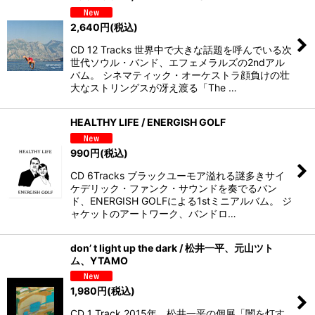
2,640
円
(税込)
CD 12 Tracks 世界中で大きな話題を呼んでいる次
世代ソウル・バンド、エフェメラルズの2ndアル
バム。 シネマティック・オーケストラ顔負けの壮
大なストリングスが冴え渡る「The …
HEALTHY LIFE / ENERGISH GOLF
990
円
(税込)
CD 6Tracks ブラックユーモア溢れる謎多きサイ
ケデリック・ファンク・サウンドを奏でるバン
ド、ENERGISH GOLFによる1stミニアルバム。 ジ
ャケットのアートワーク、バンドロ…
don’ t light up the dark / 松井一平、元山ツト
ム、YTAMO
1,980
円
(税込)
CD 1 Track 2015年、松井一平の個展「闇を灯す