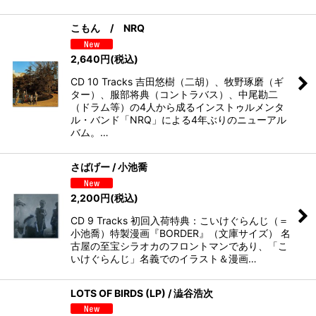
こもん / NRQ
2,640
円
(税込)
CD 10 Tracks 吉田悠樹（二胡）、牧野琢磨（ギ
ター）、服部将典（コントラバス）、中尾勘二
（ドラム等）の4人から成るインストゥルメンタ
ル・バンド「NRQ」による4年ぶりのニューアル
バム。…
さばげー / 小池喬
2,200
円
(税込)
CD 9 Tracks 初回入荷特典：こいけぐらんじ（＝
小池喬）特製漫画『BORDER』（文庫サイズ） 名
古屋の至宝シラオカのフロントマンであり、「こ
いけぐらんじ」名義でのイラスト＆漫画…
LOTS OF BIRDS (LP) / 澁谷浩次