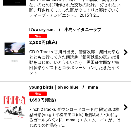
な」のために制作された交歓の記録。 灯されない
闇、灯されてしまった闇がゆっくりと溶けていく
ディープ・アンビエント。 2015年2…
Itʼs a cry run. / 小島ケイタニーラブ
2,200
円
(税込)
CD 9 Tracks 古川日出男、管啓次郎、柴田元幸ら
とともに行ってきた朗読劇『銀河鉄道の夜』の活
動をはじめ、いとうせいこう、黒田征太郎など毎
回多彩なゲストとコラボレーションしたきたイベ
ント…
young birds｜oh so blue / mma
1,650
円
(税込)
7inch 2Tracks ダウンロードコード付 限定300枚
忍田彩(vo.g.) 平松モモコ(dr.) 服部みれい(b)によ
るガールズバンド、mma（エムエムエイ）が、は
じめての作品をア…