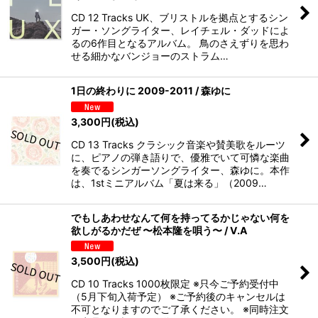
CD 12 Tracks UK、ブリストルを拠点とするシン
ガー・ソングライター、レイチェル・ダッドによ
るの6作目となるアルバム。 鳥のさえずりを思わ
せる細かなバンジョーのストラム…
1日の終わりに 2009-2011 / 森ゆに
3,300
円
(税込)
CD 13 Tracks クラシック音楽や賛美歌をルーツ
に、ピアノの弾き語りで、優雅でいて可憐な楽曲
を奏でるシンガーソングライター、森ゆに。本作
は、1stミニアルバム「夏は来る」（2009…
でもしあわせなんて何を持ってるかじゃない何を
欲しがるかだぜ 〜松本隆を唄う〜 / V.A
3,500
円
(税込)
CD 10 Tracks 1000枚限定 ※只今ご予約受付中
（5月下旬入荷予定） ※ご予約後のキャンセルは
不可となりますのでご了承ください。 ※同時注文