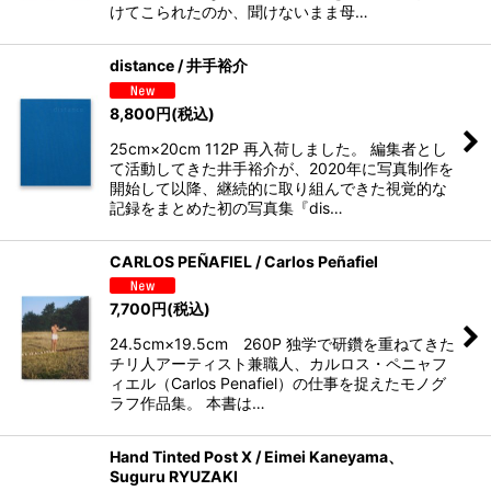
けてこられたのか、聞けないまま母…
distance / 井手裕介
8,800
円
(税込)
25cm×20cm 112P 再入荷しました。 編集者とし
て活動してきた井手裕介が、2020年に写真制作を
開始して以降、継続的に取り組んできた視覚的な
記録をまとめた初の写真集『dis…
CARLOS PEÑAFIEL / Carlos Peñafiel
7,700
円
(税込)
24.5cm×19.5cm 260P 独学で研鑽を重ねてきた
チリ人アーティスト兼職人、カルロス・ペニャフ
ィエル（Carlos Penafiel）の仕事を捉えたモノグ
ラフ作品集。 本書は…
Hand Tinted Post X / Eimei Kaneyama、
Suguru RYUZAKI