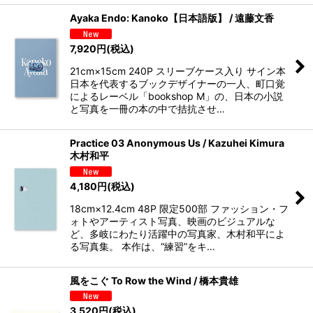
Ayaka Endo: Kanoko【日本語版】 / 遠藤文香
7,920
円
(税込)
21cm×15cm 240P スリーブケース入り サイン本
日本を代表するブックデザイナーの一人、町口覚
によるレーベル「bookshop M」の、日本の小説
と写真を一冊の本の中で拮抗させ…
Practice 03 Anonymous Us / Kazuhei Kimura
木村和平
4,180
円
(税込)
18cm×12.4cm 48P 限定500部 ファッション・フ
ォトやアーティスト写真、映画のビジュアルな
ど、多岐にわたり活躍中の写真家、木村和平によ
る写真集。 本作は、“練習”をキ…
風をこぐ To Row the Wind / 橋本貴雄
3,520
円
(税込)