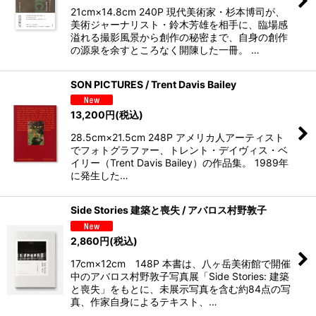
21cm×14.8cm 240P 現代美術家・杉本博司が、
美術ジャーナリスト・鈴木芳雄を相手に、臨場感
溢れる撮影風景から創作の秘密まで、自身の創作
の源泉を余すところなく開陳した一冊。 …
SON PICTURES / Trent Davis Bailey
13,200
円
(税込)
28.5cm×21.5cm 248P アメリカ人アーティスト
でフォトグラファー、トレント・デイヴィス・ベ
イリー（Trent Davis Bailey）の作品集。 1989年
に発生した…
Side Stories 建築と喪失 / アバロス村野敦子
2,860
円
(税込)
17cm×12cm 148P 本書は、八ヶ岳美術館で開催
中のアバロス村野敦子写真展「Side Stories: 建築
と喪失」をもとに、未展示写真を含む約84点の写
真、作家自身によるテキスト、…