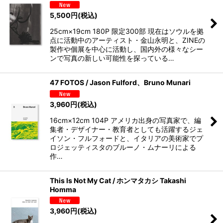
5,500
円
(税込)
25cm×19cm 180P 限定300部 現在はソウルを拠
点に活動中のアーティスト・金山永明と、ZINEの
製作や個展を中心に活動し、国内外の様々なシー
ンで写真の新しい可能性を探っている…
47 FOTOS / Jason Fulford、Bruno Munari
3,960
円
(税込)
16cm×12cm 104P アメリカ出身の写真家で、編
集者・デザイナー・教育者としても活躍するジェ
イソン・フルフォードと、イタリアの美術家でプ
ロジェッティスタのブルーノ・ムナーリによる
作…
This Is Not My Cat / ホンマタカシ Takashi
Homma
3,960
円
(税込)