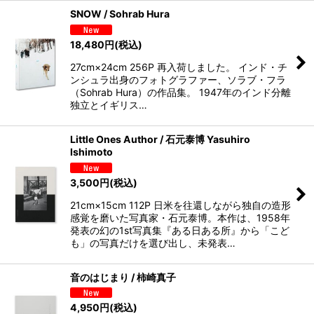
SNOW / Sohrab Hura
18,480
円
(税込)
27cm×24cm 256P 再入荷しました。 インド・チ
ンシュラ出身のフォトグラファー、ソラブ・フラ
（Sohrab Hura）の作品集。 1947年のインド分離
独立とイギリス…
Little Ones Author / 石元泰博 Yasuhiro
Ishimoto
3,500
円
(税込)
21cm×15cm 112P 日米を往還しながら独自の造形
感覚を磨いた写真家・石元泰博。本作は、1958年
発表の幻の1st写真集『ある日ある所』から「こど
も」の写真だけを選び出し、未発表…
音のはじまり / 柿崎真子
4,950
円
(税込)