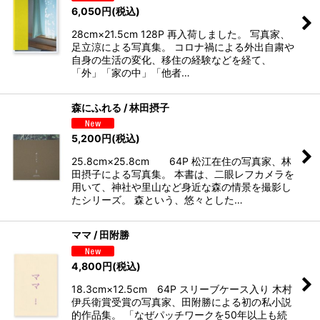
6,050
円
(税込)
28cm×21.5cm 128P 再入荷しました。 写真家、
足立涼による写真集。 コロナ禍による外出自粛や
自身の生活の変化、移住の経験などを経て、
「外」「家の中」「他者…
森にふれる / 林田摂子
5,200
円
(税込)
25.8cm×25.8cm 64P 松江在住の写真家、林
田摂子による写真集。 本書は、二眼レフカメラを
用いて、神社や里山など身近な森の情景を撮影し
たシリーズ。 森という、悠々とした…
ママ / 田附勝
4,800
円
(税込)
18.3cm×12.5cm 64P スリーブケース入り 木村
伊兵衛賞受賞の写真家、田附勝による初の私小説
的作品集。 「なぜパッチワークを50年以上も続