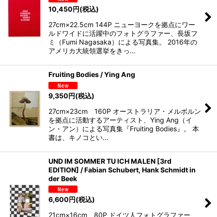
10,450
円
(税込)
27cm×22.5cm 144P ニューヨークを拠点にワー
ルドワイドに活躍中のフォトグラファー、長坂フ
ミ（Fumi Nagasaka）による写真集。 2016年の
アメリカ大統領選挙をきっ…
Fruiting Bodies / Ying Ang
9,350
円
(税込)
27cm×23cm 160P オーストラリア・メルボルン
を拠点に活動するアーティスト、Ying Ang（イ
ン・アン）による写真集『Fruiting Bodies』。 本
書は、キノコとい…
UND IM SOMMER TU ICH MALEN [3rd
EDITION] / Fabian Schubert, Hank Schmidt in
der Beek
6,600
円
(税込)
21cm×16cm 80P ドイツ人フォトグラファー、