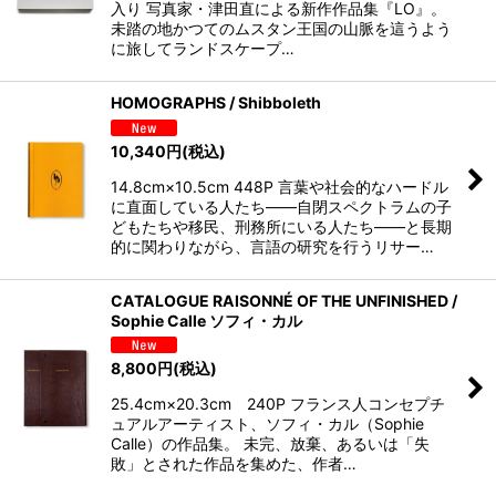
入り 写真家・津田直による新作作品集『LO』。
未踏の地かつてのムスタン王国の山脈を這うよう
に旅してランドスケープ…
HOMOGRAPHS / Shibboleth
10,340
円
(税込)
14.8cm×10.5cm 448P 言葉や社会的なハードル
に直面している人たち——自閉スペクトラムの子
どもたちや移民、刑務所にいる人たち——と長期
的に関わりながら、言語の研究を行うリサー…
CATALOGUE RAISONNÉ OF THE UNFINISHED /
Sophie Calle ソフィ・カル
8,800
円
(税込)
25.4cm×20.3cm 240P フランス人コンセプチ
ュアルアーティスト、ソフィ・カル（Sophie
Calle）の作品集。 未完、放棄、あるいは「失
敗」とされた作品を集めた、作者…