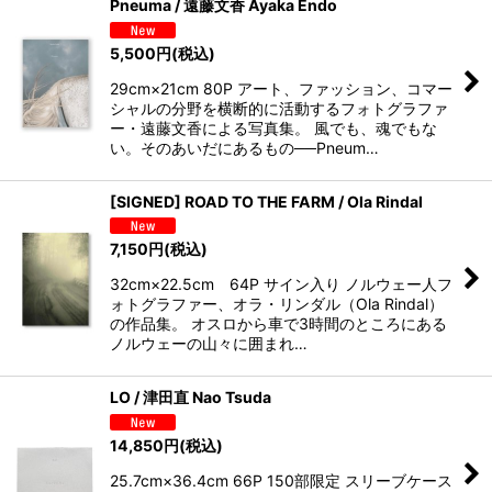
Pneuma / 遠藤文香 Ayaka Endo
5,500
円
(税込)
29cm×21cm 80P アート、ファッション、コマー
シャルの分野を横断的に活動するフォトグラファ
ー・遠藤文香による写真集。 風でも、魂でもな
い。そのあいだにあるもの──Pneum…
[SIGNED] ROAD TO THE FARM / Ola Rindal
7,150
円
(税込)
32cm×22.5cm 64P サイン入り ノルウェー人フ
ォトグラファー、オラ・リンダル（Ola Rindal）
の作品集。 オスロから車で3時間のところにある
ノルウェーの山々に囲まれ…
LO / 津田直 Nao Tsuda
14,850
円
(税込)
25.7cm×36.4cm 66P 150部限定 スリーブケース