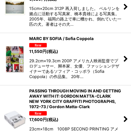
15cm×20cm 312P 再入荷しました。 ベルリンを
拠点に活動する写真家、橋本貴雄による写真集。
2005年、福岡の路上で車に轢かれ、倒れていた一
匹の犬。著者はその犬…
MARC BY SOFIA / Sofia Coppola
11,550
円
(税込)
29.2cm×19.3cm 200P アメリカ人映画監督でプ
ロデューサー、脚本家、女優、ファッションデザ
イナーであるソフィア・コッポラ（Sofia
Coppola）の作品集。 20年…
PASSING THROUGH MOVING IN AND GETTING
AWAY WITH IT: GORDON MATTA-CLARK
NEW YORK CITY GRAFFITI PHOTOGRAPHS,
1972–73 / Gordon Matta-Clark
17,600
円
(税込)
23cm×18cm 1008P SECOND PRINTING アメ