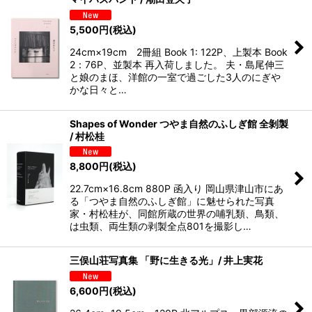
5,500
円
(税込)
24cm×19cm 2冊組 Book 1: 122P、上製本 Book
2：76P、並製本 再入荷しました。 夫・島尾伸三
と娘のまほ、洋館の一室で過ごした3人のにぎや
かな日々と…
Shapes of Wonder つやま自然のふしぎ館 全剝製
/ 村松桂
8,800
円
(税込)
22.7cm×16.8cm 880P 函入り 岡山県津山市にあ
る「つやま自然のふしぎ館」に魅せられた写真
家・村松桂が、同館所蔵の世界の哺乳類、鳥類、
は虫類、両生類の剥製全点801を撮影し…
三俣山荘写真集 「野に生きる光」/ 井上実花
6,600
円
(税込)