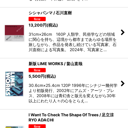
シシャパンマ / 石川直樹
13,200
円
(税込)
31cm×26cm 160P 人類学、民俗学などの領域
に関心を持ち、辺境から都市まであらゆる場所を
旅しながら、作品を発表し続けている写真家、石
川直樹による写真集。 2024年、写真家と…
新版 LIME WORKS / 畠山直哉
5,500
円
(税込)
30.6cm×25.4cm 120P 1996年にシナジー幾何学
より初版発行、2002年にアムズ・アーツ・プレ
ス、2008年には青幻舎と版元を変えながら30年
以上にわたり人々の心をとらえ…
I Want To Check The Shape Of Trees / 足立涼
RYO ADACHI