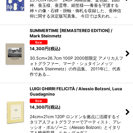
神、蚕玉様、蚕霊尊、絹笠様──養蚕を守護する
神々の像・石碑・掛軸・御札を収録した、蚕神信
仰に関する決定版写真集。 今日では失われ、…
SUMMERTIME [REMASTERED EDITION] /
Mark Steinmetz
14,300
円
(税込)
30.5cm×26.7cm 100P 2000部限定 アメリカ人フ
ォトグラファー、マーク・シュタインメッツ
（Mark Steinmetz）の作品集。 2011年に、代表
作である…
LUIGI GHIRRI FELICITÀ / Alessio Bolzoni, Luca
Guadagnino
14,300
円
(税込)
24cm×21cm 120P ロンドンを拠点に活躍するイ
タリア人フォトグラファーでアーティスト、アレ
ッシオ・ボルゾーニ（Alessio Bolzoni）とイタリ
ア人映画監督、ルカ・グァダニ…