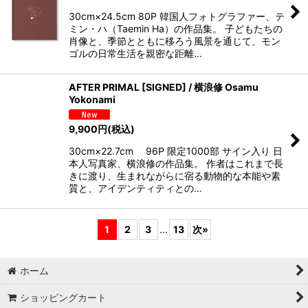
30cm×24.5cm 80P 韓国人フォトグラファー、テ
ミン・ハ（Taemin Ha）の作品集。 子どもたちの
肖像と、季節とともに移ろう風景を通じて、モン
ゴルの日常生活を親密な距離…
AFTER PRIMAL [SIGNED] / 横浪修 Osamu
Yokonami
9,900
円
(税込)
30cm×22.7cm 96P 限定1000部 サイン入り 日
本人写真家、横浪修の作品集。 作者はこれまで長
きに渡り、生まれながらに宿る動物的な本能や素
質と、アイデンティティとの…
1
2
3
...
13
次
»
ホーム
ショッピングカート