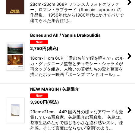
28cm×23cm 368P フランス人フォトグラファ
ー、ロマン・ラプラード（Romain Laprade）の
作品集。 1950年代から1980年代にかけてパリで
建てられた集合住宅…
Bones and All / Yannis Drakoulidis
2,750
円
(税込)
18cm×11cm 60P 「君の名前で僕を呼んで」のル
カ・グァダニーノ監督とティモシー・シャラメが
再タッグを組み、人喰いの若者たちの愛と葛藤を
描いたホラー映画『ボーンズ アンド オール』…
NEW MARGIN / 矢島陽介
3,300
円
(税込)
29cm×21cm 44P 国内外の様々なアワードも受
賞している写真家、矢島陽介の写真集。 矢島は、
都市生活のなかで感じる小さな違和感やズレ、疎
外感、そして言葉にならない“空洞”のよう…