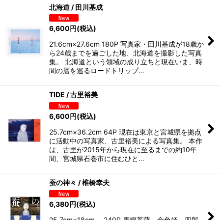
北海道 / 田川基成
6,600
円
(税込)
21.6cm×27.6cm 180P 写真家・田川基成が18歳か
ら24歳までを過ごした地、北海道を撮影した写真
集。 北海道という領域の成り立ちと現在いま、時
間の層を巡るロードトリップ…
TIDE / 古里裕美
6,600
円
(税込)
25.7cm×36.2cm 64P 現在は東京と宮城県を拠点
に活動中の写真家、古里裕美による写真集。 本作
は、古里が2015年から現在に至るまでの約10年
間、宮城県石巻市に住むひと…
蚕の神々 / 椎橋幸夫
6,380
円
(税込)
25.7cm×18cm 240P 馬鳴菩薩、金色姫、四郎