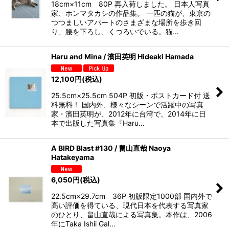
18cm×11cm 80P 再入荷しました。 日本人写真
家、ホンマタカシの作品集。 一匹の猫が、東京の
つつましいアパートのさまざまな場所を歩き回
り、腰を下ろし、くつろいでいる。猫…
Haru and Mina / 濱田英明 Hideaki Hamada
12,100
円
(税込)
25.5cm×25.5cm 504P 初版・ポストカード付 送
料無料！ 国内外、様々なシーンで活躍中の写真
家・濱田英明が、2012年に台湾で、2014年に日
本で出版した写真集『Haru…
A BIRD Blast #130 / 畠山直哉 Naoya
Hatakeyama
6,050
円
(税込)
22.5cm×29.7cm 36P 初版限定1000部 国内外で
高い評価を得ている、現代日本を代表する写真家
のひとり、畠山直哉による写真集。本作は、2006
年にTaka Ishii Gal…