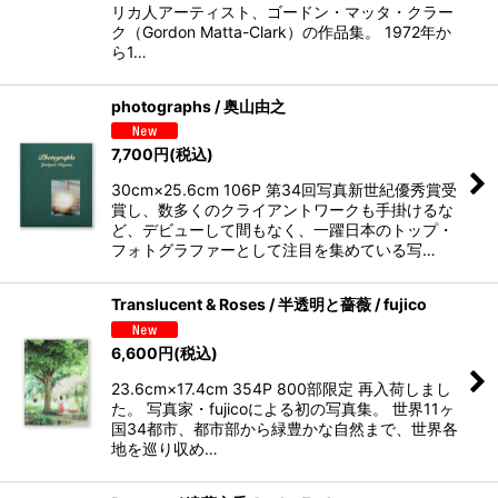
リカ人アーティスト、ゴードン・マッタ・クラー
ク（Gordon Matta-Clark）の作品集。 1972年か
ら1…
photographs / 奥山由之
7,700
円
(税込)
30cm×25.6cm 106P 第34回写真新世紀優秀賞受
賞し、数多くのクライアントワークも手掛けるな
ど、デビューして間もなく、一躍日本のトップ・
フォトグラファーとして注目を集めている写…
Translucent & Roses / 半透明と薔薇 / fujico
6,600
円
(税込)
23.6cm×17.4cm 354P 800部限定 再入荷しまし
た。 写真家・fujicoによる初の写真集。 世界11ヶ
国34都市、都市部から緑豊かな自然まで、世界各
地を巡り収め…