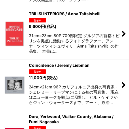
TBILISI INTERIORS / Anna Tsitsishvili
6,600
円
(税込)
31cm×23cm 80P 700部限定 グルジアの首都トビ
リシを拠点に活動するフォトグラファー、アン
ナ・ツィツィシュヴィリ（Anna Tsitsishvili）の作
品集。 本書は…
Coincidence / Jeremy Liebman
11,000
円
(税込)
24cm×21cm 96P カリフォルニア出身の写真家・
ジェレミー・リーブマンによる初の写真集。 現在
はニューヨークを拠点に活躍し、ビル・ゲイツか
らジョン・ウォーターズまで、アート、政治…
Dora, Yerkwood, Walker County, Alabama /
Fumi Nagasaka