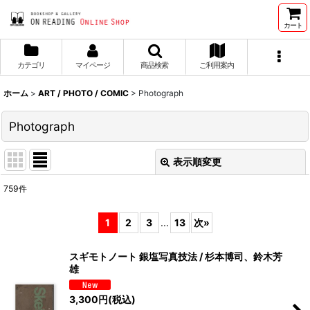
カート
カテゴリ
マイページ
商品検索
ご利用案内
ホーム
>
ART / PHOTO / COMIC
>
Photograph
Photograph
表示順変更
閉じる
759
件
表示数
:
1
2
3
...
13
次
»
並び順
:
スギモトノート 銀塩写真技法 / 杉本博司、鈴木芳
雄
絞り込む
3,300
円
(税込)