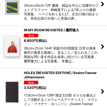
30cm×20cm 72P 書籍・雑誌を中心に活躍中のフ
ォトグラファー、柿崎真子による7年ぶりの最新
写真集。 ページをめくるたび、太古の海の始まり
を、有史以前の大地へと意識が誘…
IN MY ROOM REVISITED / 鷹野隆大
8,800
円
(税込)
28cm×21cm 144P 初版1000部限定 日常や身体、
都市の風景を題材に、見ること／見られることの
関係を問い直す作品を発表し続けている写真家、
鷹野隆大による写真集。 本書は…
HOLES [REVISITED EDITION] / Sveinn Fannar
Jóhannsson
3,520
円
(税込)
17.8cm×10cm 128P 限定333部 オスロを拠点と
して活動するノルウェー人アーティスト、スヴェ
イン・ファナー・ヨハンソン（Sveinn Fannar