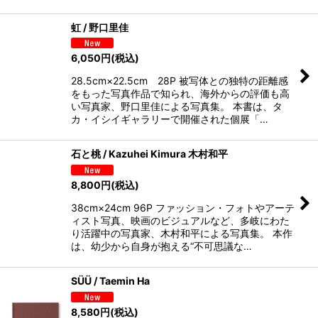
虹 / 野口里佳
6,050
円
(税込)
28.5cm×22.5cm 28P 被写体との独特の距離感
をもった写真作品で知られ、海外からの評価も高
い写真家、野口里佳による写真集。 本書は、タ
カ・イシイギャラリーで開催された個展「…
石と桃 / Kazuhei Kimura 木村和平
8,800
円
(税込)
38cm×24cm 96P ファッション・フォトやアーテ
ィスト写真、映画のビジュアルなど、多岐にわた
り活躍中の写真家、木村和平による写真集。 本作
は、幼少から自身が抱える“不可思議な…
SÜÜ / Taemin Ha
8,580
円
(税込)