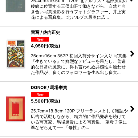
26.4cm×19.5cm 120P 北アルプス・黒部源流の
稜線に位置する三俣山荘で働きながら、自然と向
き合い写真撮影を行うフォトグラファー、井上実
花による写真集。 北アルプス最奥に広…
雷写 / 佐内正史
4,950
円
(税込)
26cm×16cm 352P 初回入荷分サイン入り 写真集
『生きている』で鮮烈なデビューを果たし、普遍
的な日常の風景に、得も言われぬ共感性を漂わせ
た作品が、多くのフォロワーを生み出し多大…
DONOR / 馬場磨貴
5,500
円
(税込)
25.7cm×18.8cm 120P フリーランスとして雑誌や
広告で活動しながら、精力的に作品発表を続けて
いる写真家、馬場磨貴による写真集。 聖母子像に
準なぞらえて── 「母性」の…