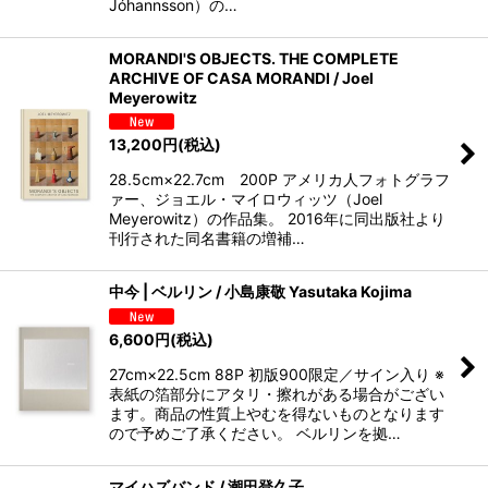
Jóhannsson）の…
MORANDI'S OBJECTS. THE COMPLETE
ARCHIVE OF CASA MORANDI / Joel
Meyerowitz
13,200
円
(税込)
28.5cm×22.7cm 200P アメリカ人フォトグラフ
ァー、ジョエル・マイロウィッツ（Joel
Meyerowitz）の作品集。 2016年に同出版社より
刊行された同名書籍の増補…
中今 | ベルリン / 小島康敬 Yasutaka Kojima
6,600
円
(税込)
27cm×22.5cm 88P 初版900限定／サイン入り ※
表紙の箔部分にアタリ・擦れがある場合がござい
ます。商品の性質上やむを得ないものとなります
ので予めご了承ください。 ベルリンを拠…
マイハズバンド / 潮田登久子