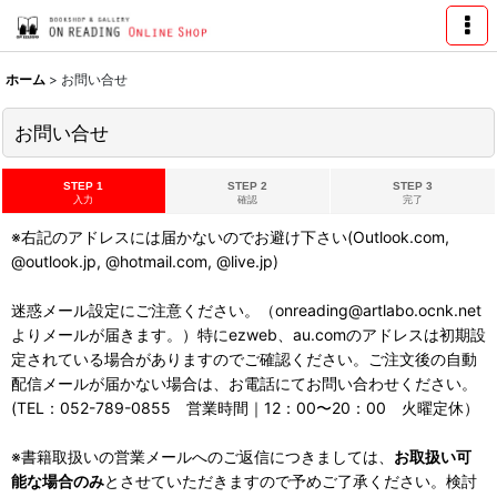
ホーム
>
お問い合せ
お問い合せ
STEP 1
STEP 2
STEP 3
入力
確認
完了
※右記のアドレスには届かないのでお避け下さい(Outlook.com,
@outlook.jp, @hotmail.com, @live.jp)
迷惑メール設定にご注意ください。（onreading@artlabo.ocnk.net
よりメールが届きます。）特にezweb、au.comのアドレスは初期設
定されている場合がありますのでご確認ください。ご注文後の自動
配信メールが届かない場合は、お電話にてお問い合わせください。
(TEL：052-789-0855 営業時間｜12：00〜20：00 火曜定休）
※書籍取扱いの営業メールへのご返信につきましては、
お取扱い可
能な場合のみ
とさせていただきますので予めご了承ください。検討