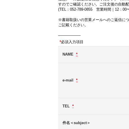
すのでご確認ください。ご注文後の自動
(TEL：052-789-0855 営業時間｜12：
※書籍取扱いの営業メールへのご返信に
ご記載ください。
――――――
*
必須入力項目
NAME
*
e-mail
*
TEL
*
件名＜subject＞