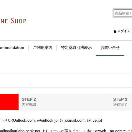
ログイン
ommendation
ご利用案内
特定商取引法表示
お問い合せ
STEP 2
STEP 3
内容確認
送信完了
k.com, @outlook.jp, @hotmail.com, @live.jp)
ing@artlabo.ocnk.net よりメールが届きます。）特にezweb、au.