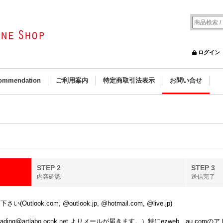
ログイン
ommendation
ご利用案内
特定商取引法表示
お問い合せ
STEP 2
STEP 3
内容確認
送信完了
k.com, @outlook.jp, @hotmail.com, @live.jp)
ing@artlabo.ocnk.net よりメールが届きます。）特にezweb、au.