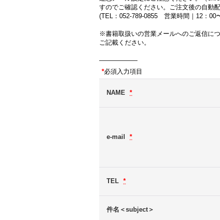
すのでご確認ください。ご注文後の自動
(TEL：052-789-0855 営業時間｜12：
※書籍取扱いの営業メールへのご返信に
ご記載ください。
――――――
*
必須入力項目
NAME
*
e-mail
*
TEL
*
件名＜subject＞