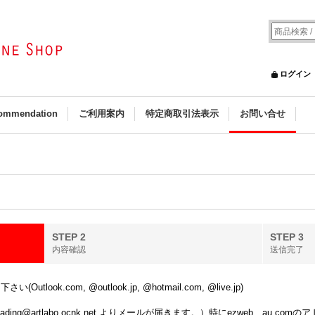
ログイン
ommendation
ご利用案内
特定商取引法表示
お問い合せ
STEP 2
STEP 3
内容確認
送信完了
k.com, @outlook.jp, @hotmail.com, @live.jp)
ing@artlabo.ocnk.net よりメールが届きます。）特にezweb、au.