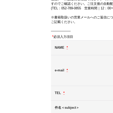
すのでご確認ください。ご注文後の自動
(TEL：052-789-0855 営業時間｜12：
※書籍取扱いの営業メールへのご返信に
ご記載ください。
――――――
*
必須入力項目
NAME
*
e-mail
*
TEL
*
件名＜subject＞