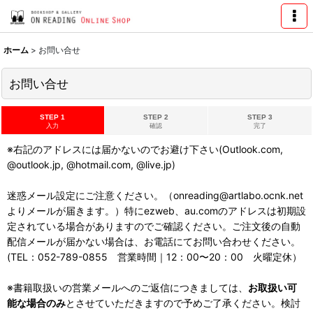
ホーム
>
お問い合せ
お問い合せ
STEP 1
STEP 2
STEP 3
入力
確認
完了
※右記のアドレスには届かないのでお避け下さい(Outlook.com,
@outlook.jp, @hotmail.com, @live.jp)
迷惑メール設定にご注意ください。（onreading@artlabo.ocnk.net
よりメールが届きます。）特にezweb、au.comのアドレスは初期設
定されている場合がありますのでご確認ください。ご注文後の自動
配信メールが届かない場合は、お電話にてお問い合わせください。
(TEL：052-789-0855 営業時間｜12：00〜20：00 火曜定休）
※書籍取扱いの営業メールへのご返信につきましては、
お取扱い可
能な場合のみ
とさせていただきますので予めご了承ください。検討