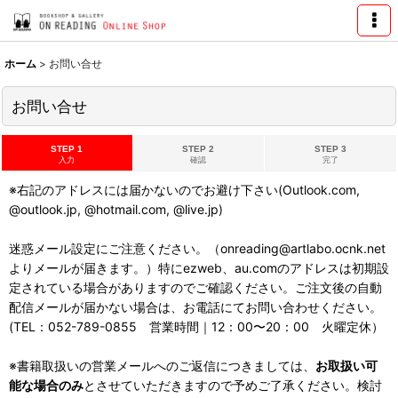
ホーム
>
お問い合せ
お問い合せ
STEP 1
STEP 2
STEP 3
入力
確認
完了
※右記のアドレスには届かないのでお避け下さい(Outlook.com,
@outlook.jp, @hotmail.com, @live.jp)
迷惑メール設定にご注意ください。（onreading@artlabo.ocnk.net
よりメールが届きます。）特にezweb、au.comのアドレスは初期設
定されている場合がありますのでご確認ください。ご注文後の自動
配信メールが届かない場合は、お電話にてお問い合わせください。
(TEL：052-789-0855 営業時間｜12：00〜20：00 火曜定休）
※書籍取扱いの営業メールへのご返信につきましては、
お取扱い可
能な場合のみ
とさせていただきますので予めご了承ください。検討