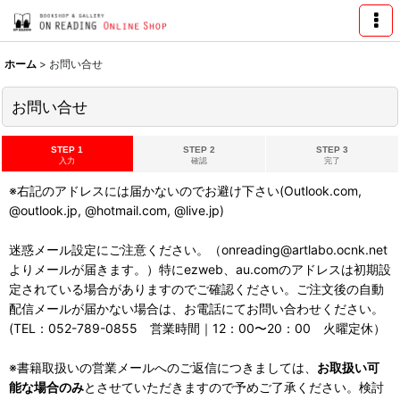
ホーム
>
お問い合せ
お問い合せ
STEP 1
STEP 2
STEP 3
入力
確認
完了
※右記のアドレスには届かないのでお避け下さい(Outlook.com,
@outlook.jp, @hotmail.com, @live.jp)
迷惑メール設定にご注意ください。（onreading@artlabo.ocnk.net
よりメールが届きます。）特にezweb、au.comのアドレスは初期設
定されている場合がありますのでご確認ください。ご注文後の自動
配信メールが届かない場合は、お電話にてお問い合わせください。
(TEL：052-789-0855 営業時間｜12：00〜20：00 火曜定休）
※書籍取扱いの営業メールへのご返信につきましては、
お取扱い可
能な場合のみ
とさせていただきますので予めご了承ください。検討