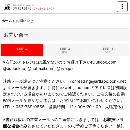
ホーム
>
お問い合せ
お問い合せ
STEP 1
STEP 2
STEP 3
入力
確認
完了
※右記のアドレスには届かないのでお避け下さい(Outlook.com,
@outlook.jp, @hotmail.com, @live.jp)
迷惑メール設定にご注意ください。（onreading@artlabo.ocnk.net
よりメールが届きます。）特にezweb、au.comのアドレスは初期設
定されている場合がありますのでご確認ください。ご注文後の自動
配信メールが届かない場合は、お電話にてお問い合わせください。
(TEL：052-789-0855 営業時間｜12：00〜20：00 火曜定休）
※書籍取扱いの営業メールへのご返信につきましては、
お取扱い可
能な場合のみ
とさせていただきますので予めご了承ください。検討