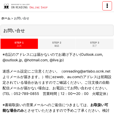
ホーム
>
お問い合せ
お問い合せ
STEP 1
STEP 2
STEP 3
入力
確認
完了
※右記のアドレスには届かないのでお避け下さい(Outlook.com,
@outlook.jp, @hotmail.com, @live.jp)
迷惑メール設定にご注意ください。（onreading@artlabo.ocnk.net
よりメールが届きます。）特にezweb、au.comのアドレスは初期設
定されている場合がありますのでご確認ください。ご注文後の自動
配信メールが届かない場合は、お電話にてお問い合わせください。
(TEL：052-789-0855 営業時間｜12：00〜20：00 火曜定休）
※書籍取扱いの営業メールへのご返信につきましては、
お取扱い可
能な場合のみ
とさせていただきますので予めご了承ください。検討