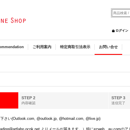
ログイン
ommendation
ご利用案内
特定商取引法表示
お問い合せ
STEP 2
STEP 3
内容確認
送信完了
k.com, @outlook.jp, @hotmail.com, @live.jp)
ing@artlabo.ocnk.net よりメールが届きます。）特にezweb、au.