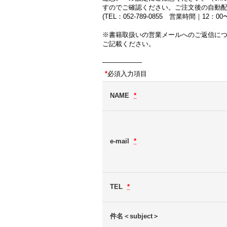
すのでご確認ください。ご注文後の自動
(TEL：052-789-0855 営業時間｜12：
※書籍取扱いの営業メールへのご返信に
ご記載ください。
――――――
*
必須入力項目
NAME
*
e-mail
*
TEL
*
件名＜subject＞