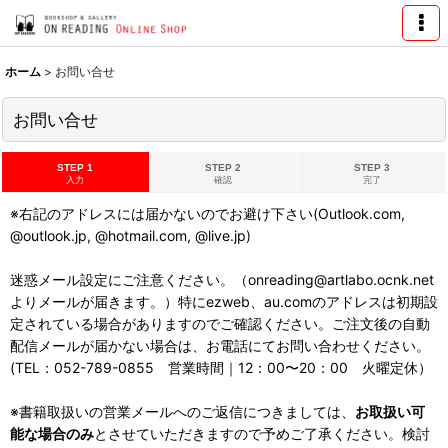
ホーム
>
お問い合せ
お問い合せ
STEP 1
STEP 2
STEP 3
入力
確認
完了
※右記のアドレスには届かないのでお避け下さい(Outlook.com,
@outlook.jp, @hotmail.com, @live.jp)
迷惑メール設定にご注意ください。（onreading@artlabo.ocnk.net
よりメールが届きます。）特にezweb、au.comのアドレスは初期設
定されている場合がありますのでご確認ください。ご注文後の自動
配信メールが届かない場合は、お電話にてお問い合わせください。
(TEL：052-789-0855 営業時間｜12：00〜20：00 火曜定休）
※書籍取扱いの営業メールへのご返信につきましては、
お取扱い可
能な場合のみ
とさせていただきますので予めご了承ください。検討