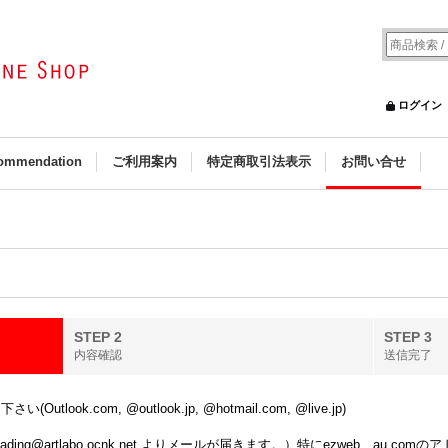
ログイン
ommendation
ご利用案内
特定商取引法表示
お問い合せ
STEP 2
STEP 3
内容確認
送信完了
k.com, @outlook.jp, @hotmail.com, @live.jp)
ing@artlabo.ocnk.net よりメールが届きます。）特にezweb、au.