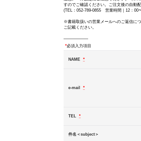
すのでご確認ください。ご注文後の自動
(TEL：052-789-0855 営業時間｜12：
※書籍取扱いの営業メールへのご返信に
ご記載ください。
――――――
*
必須入力項目
NAME
*
e-mail
*
TEL
*
件名＜subject＞