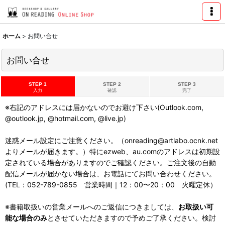
ホーム
>
お問い合せ
お問い合せ
STEP 1
STEP 2
STEP 3
入力
確認
完了
※右記のアドレスには届かないのでお避け下さい(Outlook.com,
@outlook.jp, @hotmail.com, @live.jp)
迷惑メール設定にご注意ください。（onreading@artlabo.ocnk.net
よりメールが届きます。）特にezweb、au.comのアドレスは初期設
定されている場合がありますのでご確認ください。ご注文後の自動
配信メールが届かない場合は、お電話にてお問い合わせください。
(TEL：052-789-0855 営業時間｜12：00〜20：00 火曜定休）
※書籍取扱いの営業メールへのご返信につきましては、
お取扱い可
能な場合のみ
とさせていただきますので予めご了承ください。検討