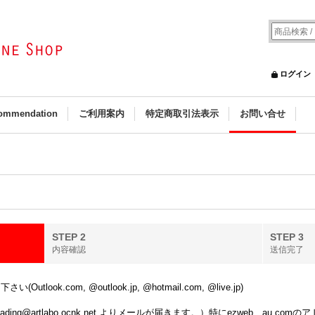
ログイン
ommendation
ご利用案内
特定商取引法表示
お問い合せ
STEP 2
STEP 3
内容確認
送信完了
k.com, @outlook.jp, @hotmail.com, @live.jp)
ing@artlabo.ocnk.net よりメールが届きます。）特にezweb、au.