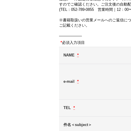
すのでご確認ください。ご注文後の自動
(TEL：052-789-0855 営業時間｜12：
※書籍取扱いの営業メールへのご返信に
ご記載ください。
――――――
*
必須入力項目
NAME
*
e-mail
*
TEL
*
件名＜subject＞