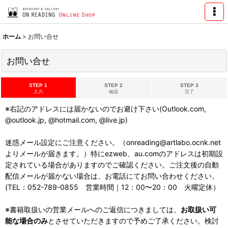
ホーム
>
お問い合せ
お問い合せ
STEP 1
STEP 2
STEP 3
入力
確認
完了
※右記のアドレスには届かないのでお避け下さい(Outlook.com,
@outlook.jp, @hotmail.com, @live.jp)
迷惑メール設定にご注意ください。（onreading@artlabo.ocnk.net
よりメールが届きます。）特にezweb、au.comのアドレスは初期設
定されている場合がありますのでご確認ください。ご注文後の自動
配信メールが届かない場合は、お電話にてお問い合わせください。
(TEL：052-789-0855 営業時間｜12：00〜20：00 火曜定休）
※書籍取扱いの営業メールへのご返信につきましては、
お取扱い可
能な場合のみ
とさせていただきますので予めご了承ください。検討