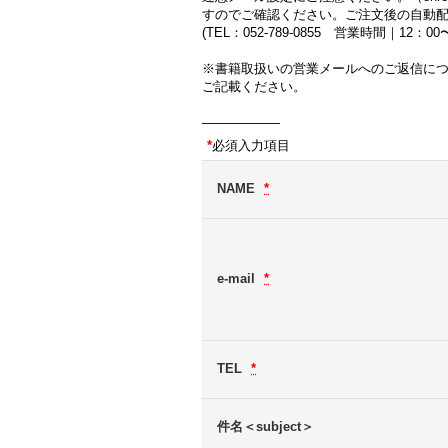
すのでご確認ください。ご注文後の自動
(TEL：052-789-0855 営業時間｜12：
※書籍取扱いの営業メールへのご返信に
ご記載ください。
――――――
*
必須入力項目
NAME
*
e-mail
*
TEL
*
件名＜subject＞