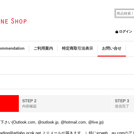
ログイン
ommendation
ご利用案内
特定商取引法表示
お問い合せ
STEP 2
STEP 3
内容確認
送信完了
k.com, @outlook.jp, @hotmail.com, @live.jp)
ing@artlabo.ocnk.net よりメールが届きます。）特にezweb、au.