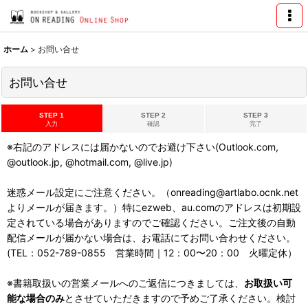
ホーム
>
お問い合せ
お問い合せ
STEP 1
STEP 2
STEP 3
入力
確認
完了
※右記のアドレスには届かないのでお避け下さい(Outlook.com,
@outlook.jp, @hotmail.com, @live.jp)
迷惑メール設定にご注意ください。（onreading@artlabo.ocnk.net
よりメールが届きます。）特にezweb、au.comのアドレスは初期設
定されている場合がありますのでご確認ください。ご注文後の自動
配信メールが届かない場合は、お電話にてお問い合わせください。
(TEL：052-789-0855 営業時間｜12：00〜20：00 火曜定休）
※書籍取扱いの営業メールへのご返信につきましては、
お取扱い可
能な場合のみ
とさせていただきますので予めご了承ください。検討