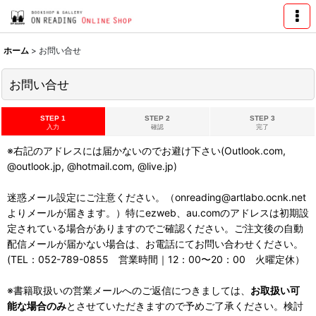
ホーム
>
お問い合せ
お問い合せ
STEP 1
STEP 2
STEP 3
入力
確認
完了
※右記のアドレスには届かないのでお避け下さい(Outlook.com,
@outlook.jp, @hotmail.com, @live.jp)
迷惑メール設定にご注意ください。（onreading@artlabo.ocnk.net
よりメールが届きます。）特にezweb、au.comのアドレスは初期設
定されている場合がありますのでご確認ください。ご注文後の自動
配信メールが届かない場合は、お電話にてお問い合わせください。
(TEL：052-789-0855 営業時間｜12：00〜20：00 火曜定休）
※書籍取扱いの営業メールへのご返信につきましては、
お取扱い可
能な場合のみ
とさせていただきますので予めご了承ください。検討