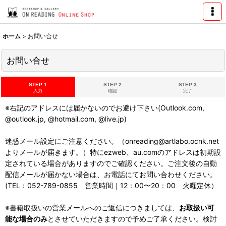
ホーム
>
お問い合せ
お問い合せ
STEP 1
STEP 2
STEP 3
入力
確認
完了
※右記のアドレスには届かないのでお避け下さい(Outlook.com,
@outlook.jp, @hotmail.com, @live.jp)
迷惑メール設定にご注意ください。（onreading@artlabo.ocnk.net
よりメールが届きます。）特にezweb、au.comのアドレスは初期設
定されている場合がありますのでご確認ください。ご注文後の自動
配信メールが届かない場合は、お電話にてお問い合わせください。
(TEL：052-789-0855 営業時間｜12：00〜20：00 火曜定休）
※書籍取扱いの営業メールへのご返信につきましては、
お取扱い可
能な場合のみ
とさせていただきますので予めご了承ください。検討