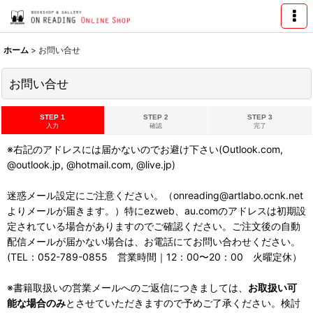
ホーム
>
お問い合せ
お問い合せ
STEP 1
STEP 2
STEP 3
入力
確認
完了
※右記のアドレスには届かないのでお避け下さい(Outlook.com,
@outlook.jp, @hotmail.com, @live.jp)
迷惑メール設定にご注意ください。（onreading@artlabo.ocnk.net
よりメールが届きます。）特にezweb、au.comのアドレスは初期設
定されている場合がありますのでご確認ください。ご注文後の自動
配信メールが届かない場合は、お電話にてお問い合わせください。
(TEL：052-789-0855 営業時間｜12：00〜20：00 火曜定休）
※書籍取扱いの営業メールへのご返信につきましては、
お取扱い可
能な場合のみ
とさせていただきますので予めご了承ください。検討