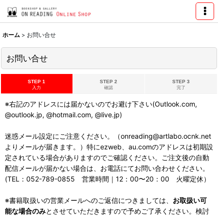
ホーム
>
お問い合せ
お問い合せ
STEP 1
STEP 2
STEP 3
入力
確認
完了
※右記のアドレスには届かないのでお避け下さい(Outlook.com,
@outlook.jp, @hotmail.com, @live.jp)
迷惑メール設定にご注意ください。（onreading@artlabo.ocnk.net
よりメールが届きます。）特にezweb、au.comのアドレスは初期設
定されている場合がありますのでご確認ください。ご注文後の自動
配信メールが届かない場合は、お電話にてお問い合わせください。
(TEL：052-789-0855 営業時間｜12：00〜20：00 火曜定休）
※書籍取扱いの営業メールへのご返信につきましては、
お取扱い可
能な場合のみ
とさせていただきますので予めご了承ください。検討