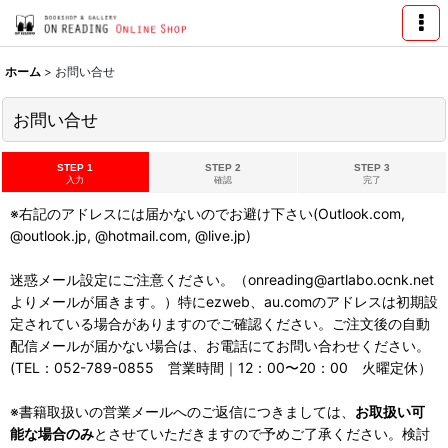
ホーム
>
お問い合せ
お問い合せ
STEP 1
STEP 2
STEP 3
入力
確認
完了
※右記のアドレスには届かないのでお避け下さい(Outlook.com,
@outlook.jp, @hotmail.com, @live.jp)
迷惑メール設定にご注意ください。（onreading@artlabo.ocnk.net
よりメールが届きます。）特にezweb、au.comのアドレスは初期設
定されている場合がありますのでご確認ください。ご注文後の自動
配信メールが届かない場合は、お電話にてお問い合わせください。
(TEL：052-789-0855 営業時間｜12：00〜20：00 火曜定休）
※書籍取扱いの営業メールへのご返信につきましては、
お取扱い可
能な場合のみ
とさせていただきますので予めご了承ください。検討