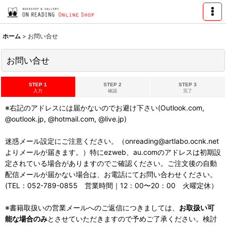
ホーム
>
お問い合せ
お問い合せ
STEP 1
STEP 2
STEP 3
入力
確認
完了
※右記のアドレスには届かないのでお避け下さい(Outlook.com,
@outlook.jp, @hotmail.com, @live.jp)
迷惑メール設定にご注意ください。（onreading@artlabo.ocnk.net
よりメールが届きます。）特にezweb、au.comのアドレスは初期設
定されている場合がありますのでご確認ください。ご注文後の自動
配信メールが届かない場合は、お電話にてお問い合わせください。
(TEL：052-789-0855 営業時間｜12：00〜20：00 火曜定休）
※書籍取扱いの営業メールへのご返信につきましては、
お取扱い可
能な場合のみ
とさせていただきますので予めご了承ください。検討