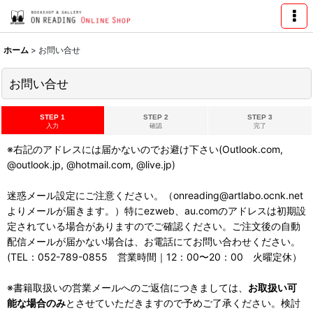
ホーム
>
お問い合せ
お問い合せ
STEP 1
STEP 2
STEP 3
入力
確認
完了
※右記のアドレスには届かないのでお避け下さい(Outlook.com,
@outlook.jp, @hotmail.com, @live.jp)
迷惑メール設定にご注意ください。（onreading@artlabo.ocnk.net
よりメールが届きます。）特にezweb、au.comのアドレスは初期設
定されている場合がありますのでご確認ください。ご注文後の自動
配信メールが届かない場合は、お電話にてお問い合わせください。
(TEL：052-789-0855 営業時間｜12：00〜20：00 火曜定休）
※書籍取扱いの営業メールへのご返信につきましては、
お取扱い可
能な場合のみ
とさせていただきますので予めご了承ください。検討