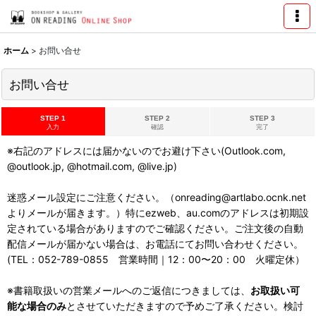
ホーム
>
お問い合せ
お問い合せ
STEP 1
STEP 2
STEP 3
入力
確認
完了
※右記のアドレスには届かないのでお避け下さい(Outlook.com,
@outlook.jp, @hotmail.com, @live.jp)
迷惑メール設定にご注意ください。（onreading@artlabo.ocnk.net
よりメールが届きます。）特にezweb、au.comのアドレスは初期設
定されている場合がありますのでご確認ください。ご注文後の自動
配信メールが届かない場合は、お電話にてお問い合わせください。
(TEL：052-789-0855 営業時間｜12：00〜20：00 火曜定休）
※書籍取扱いの営業メールへのご返信につきましては、
お取扱い可
能な場合のみ
とさせていただきますので予めご了承ください。検討