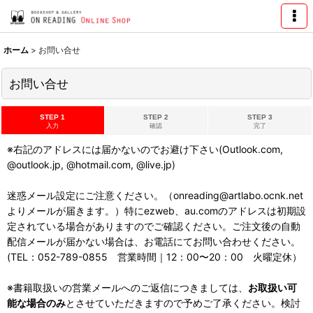
ホーム
>
お問い合せ
お問い合せ
STEP 1
STEP 2
STEP 3
入力
確認
完了
※右記のアドレスには届かないのでお避け下さい(Outlook.com,
@outlook.jp, @hotmail.com, @live.jp)
迷惑メール設定にご注意ください。（onreading@artlabo.ocnk.net
よりメールが届きます。）特にezweb、au.comのアドレスは初期設
定されている場合がありますのでご確認ください。ご注文後の自動
配信メールが届かない場合は、お電話にてお問い合わせください。
(TEL：052-789-0855 営業時間｜12：00〜20：00 火曜定休）
※書籍取扱いの営業メールへのご返信につきましては、
お取扱い可
能な場合のみ
とさせていただきますので予めご了承ください。検討