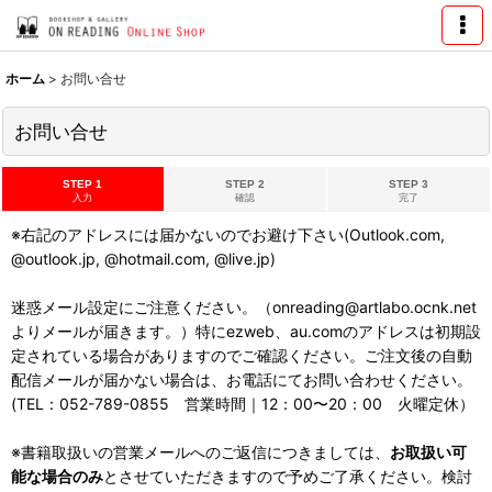
ホーム
>
お問い合せ
お問い合せ
STEP 1
STEP 2
STEP 3
入力
確認
完了
※右記のアドレスには届かないのでお避け下さい(Outlook.com,
@outlook.jp, @hotmail.com, @live.jp)
迷惑メール設定にご注意ください。（onreading@artlabo.ocnk.net
よりメールが届きます。）特にezweb、au.comのアドレスは初期設
定されている場合がありますのでご確認ください。ご注文後の自動
配信メールが届かない場合は、お電話にてお問い合わせください。
(TEL：052-789-0855 営業時間｜12：00〜20：00 火曜定休）
※書籍取扱いの営業メールへのご返信につきましては、
お取扱い可
能な場合のみ
とさせていただきますので予めご了承ください。検討