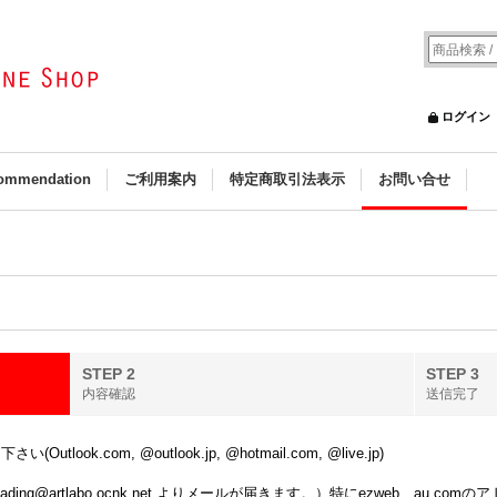
ログイン
ommendation
ご利用案内
特定商取引法表示
お問い合せ
STEP 2
STEP 3
内容確認
送信完了
k.com, @outlook.jp, @hotmail.com, @live.jp)
ing@artlabo.ocnk.net よりメールが届きます。）特にezweb、au.