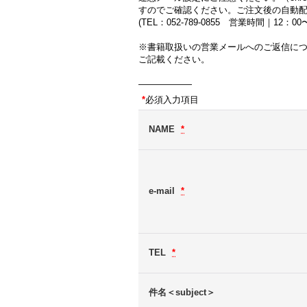
すのでご確認ください。ご注文後の自動
(TEL：052-789-0855 営業時間｜12：
※書籍取扱いの営業メールへのご返信に
ご記載ください。
――――――
*
必須入力項目
NAME
*
e-mail
*
TEL
*
件名＜subject＞