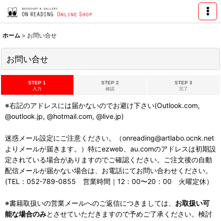
ホーム
>
お問い合せ
お問い合せ
STEP 1
STEP 2
STEP 3
入力
確認
完了
※右記のアドレスには届かないのでお避け下さい(Outlook.com,
@outlook.jp, @hotmail.com, @live.jp)
迷惑メール設定にご注意ください。（onreading@artlabo.ocnk.net
よりメールが届きます。）特にezweb、au.comのアドレスは初期設
定されている場合がありますのでご確認ください。ご注文後の自動
配信メールが届かない場合は、お電話にてお問い合わせください。
(TEL：052-789-0855 営業時間｜12：00〜20：00 火曜定休）
※書籍取扱いの営業メールへのご返信につきましては、
お取扱い可
能な場合のみ
とさせていただきますので予めご了承ください。検討