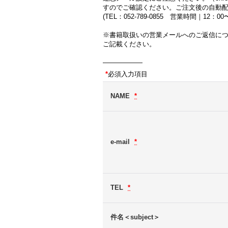
すのでご確認ください。ご注文後の自動
(TEL：052-789-0855 営業時間｜12：
※書籍取扱いの営業メールへのご返信に
ご記載ください。
――――――
*
必須入力項目
NAME
*
e-mail
*
TEL
*
件名＜subject＞