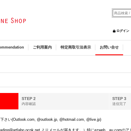
ログイン
ommendation
ご利用案内
特定商取引法表示
お問い合せ
STEP 2
STEP 3
内容確認
送信完了
k.com, @outlook.jp, @hotmail.com, @live.jp)
ing@artlabo.ocnk.net よりメールが届きます。）特にezweb、au.