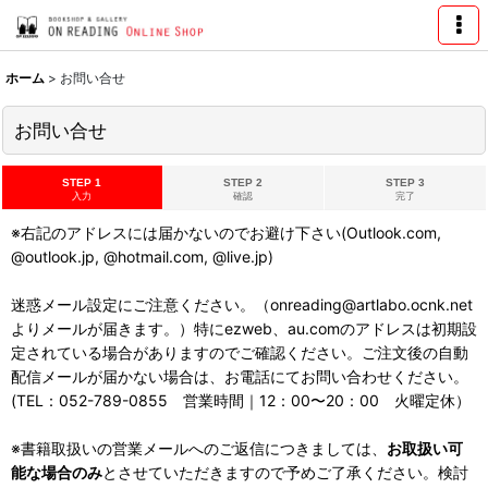
ホーム
>
お問い合せ
お問い合せ
STEP 1
STEP 2
STEP 3
入力
確認
完了
※右記のアドレスには届かないのでお避け下さい(Outlook.com,
@outlook.jp, @hotmail.com, @live.jp)
迷惑メール設定にご注意ください。（onreading@artlabo.ocnk.net
よりメールが届きます。）特にezweb、au.comのアドレスは初期設
定されている場合がありますのでご確認ください。ご注文後の自動
配信メールが届かない場合は、お電話にてお問い合わせください。
(TEL：052-789-0855 営業時間｜12：00〜20：00 火曜定休）
※書籍取扱いの営業メールへのご返信につきましては、
お取扱い可
能な場合のみ
とさせていただきますので予めご了承ください。検討