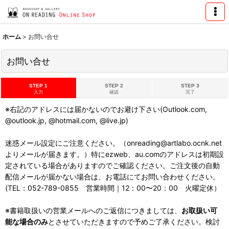
ホーム
>
お問い合せ
お問い合せ
STEP 1
STEP 2
STEP 3
入力
確認
完了
※右記のアドレスには届かないのでお避け下さい(Outlook.com,
@outlook.jp, @hotmail.com, @live.jp)
迷惑メール設定にご注意ください。（onreading@artlabo.ocnk.net
よりメールが届きます。）特にezweb、au.comのアドレスは初期設
定されている場合がありますのでご確認ください。ご注文後の自動
配信メールが届かない場合は、お電話にてお問い合わせください。
(TEL：052-789-0855 営業時間｜12：00〜20：00 火曜定休）
※書籍取扱いの営業メールへのご返信につきましては、
お取扱い可
能な場合のみ
とさせていただきますので予めご了承ください。検討