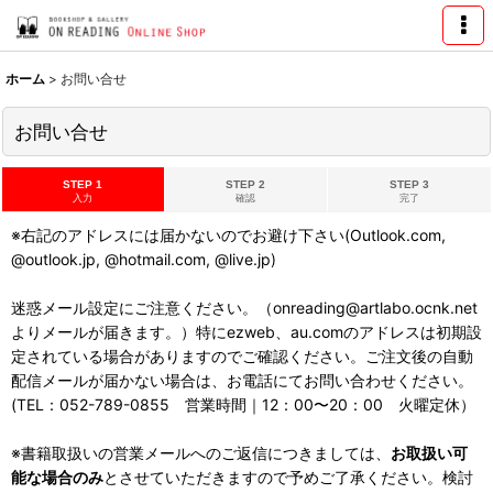
ホーム
>
お問い合せ
お問い合せ
STEP 1
STEP 2
STEP 3
入力
確認
完了
※右記のアドレスには届かないのでお避け下さい(Outlook.com,
@outlook.jp, @hotmail.com, @live.jp)
迷惑メール設定にご注意ください。（onreading@artlabo.ocnk.net
よりメールが届きます。）特にezweb、au.comのアドレスは初期設
定されている場合がありますのでご確認ください。ご注文後の自動
配信メールが届かない場合は、お電話にてお問い合わせください。
(TEL：052-789-0855 営業時間｜12：00〜20：00 火曜定休）
※書籍取扱いの営業メールへのご返信につきましては、
お取扱い可
能な場合のみ
とさせていただきますので予めご了承ください。検討