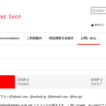
ログイン
ommendation
ご利用案内
特定商取引法表示
お問い合せ
STEP 2
STEP 3
内容確認
送信完了
k.com, @outlook.jp, @hotmail.com, @live.jp)
ing@artlabo.ocnk.net よりメールが届きます。）特にezweb、au.