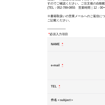
すのでご確認ください。ご注文後の自動
(TEL：052-789-0855 営業時間｜12：
※書籍取扱いの営業メールへのご返信に
ご記載ください。
――――――
*
必須入力項目
NAME
*
e-mail
*
TEL
*
件名＜subject＞