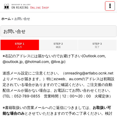
ホーム
>
お問い合せ
お問い合せ
STEP 1
STEP 2
STEP 3
入力
確認
完了
※右記のアドレスには届かないのでお避け下さい(Outlook.com,
@outlook.jp, @hotmail.com, @live.jp)
迷惑メール設定にご注意ください。（onreading@artlabo.ocnk.net
よりメールが届きます。）特にezweb、au.comのアドレスは初期設
定されている場合がありますのでご確認ください。ご注文後の自動
配信メールが届かない場合は、お電話にてお問い合わせください。
(TEL：052-789-0855 営業時間｜12：00〜20：00 火曜定休）
※書籍取扱いの営業メールへのご返信につきましては、
お取扱い可
能な場合のみ
とさせていただきますので予めご了承ください。検討