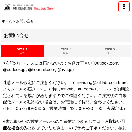
ホーム
>
お問い合せ
お問い合せ
STEP 1
STEP 2
STEP 3
入力
確認
完了
※右記のアドレスには届かないのでお避け下さい(Outlook.com,
@outlook.jp, @hotmail.com, @live.jp)
迷惑メール設定にご注意ください。（onreading@artlabo.ocnk.net
よりメールが届きます。）特にezweb、au.comのアドレスは初期設
定されている場合がありますのでご確認ください。ご注文後の自動
配信メールが届かない場合は、お電話にてお問い合わせください。
(TEL：052-789-0855 営業時間｜12：00〜20：00 火曜定休）
※書籍取扱いの営業メールへのご返信につきましては、
お取扱い可
能な場合のみ
とさせていただきますので予めご了承ください。検討