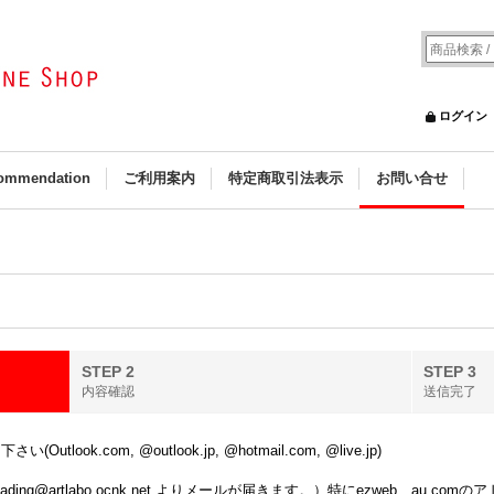
ログイン
ommendation
ご利用案内
特定商取引法表示
お問い合せ
STEP 2
STEP 3
内容確認
送信完了
k.com, @outlook.jp, @hotmail.com, @live.jp)
ing@artlabo.ocnk.net よりメールが届きます。）特にezweb、au.