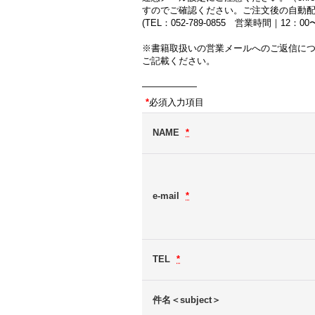
すのでご確認ください。ご注文後の自動
(TEL：052-789-0855 営業時間｜12：
※書籍取扱いの営業メールへのご返信に
ご記載ください。
――――――
*
必須入力項目
NAME
*
e-mail
*
TEL
*
件名＜subject＞