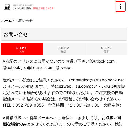
ホーム
>
お問い合せ
お問い合せ
STEP 1
STEP 2
STEP 3
入力
確認
完了
※右記のアドレスには届かないのでお避け下さい(Outlook.com,
@outlook.jp, @hotmail.com, @live.jp)
迷惑メール設定にご注意ください。（onreading@artlabo.ocnk.net
よりメールが届きます。）特にezweb、au.comのアドレスは初期設
定されている場合がありますのでご確認ください。ご注文後の自動
配信メールが届かない場合は、お電話にてお問い合わせください。
(TEL：052-789-0855 営業時間｜12：00〜20：00 火曜定休）
※書籍取扱いの営業メールへのご返信につきましては、
お取扱い可
能な場合のみ
とさせていただきますので予めご了承ください。検討