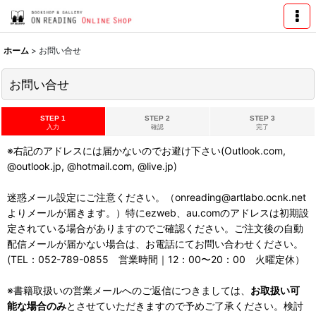
ホーム
>
お問い合せ
お問い合せ
STEP 1
STEP 2
STEP 3
入力
確認
完了
※右記のアドレスには届かないのでお避け下さい(Outlook.com,
@outlook.jp, @hotmail.com, @live.jp)
迷惑メール設定にご注意ください。（onreading@artlabo.ocnk.net
よりメールが届きます。）特にezweb、au.comのアドレスは初期設
定されている場合がありますのでご確認ください。ご注文後の自動
配信メールが届かない場合は、お電話にてお問い合わせください。
(TEL：052-789-0855 営業時間｜12：00〜20：00 火曜定休）
※書籍取扱いの営業メールへのご返信につきましては、
お取扱い可
能な場合のみ
とさせていただきますので予めご了承ください。検討