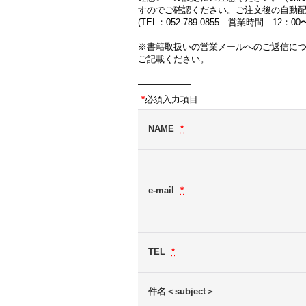
すのでご確認ください。ご注文後の自動
(TEL：052-789-0855 営業時間｜12：
※書籍取扱いの営業メールへのご返信に
ご記載ください。
――――――
*
必須入力項目
NAME
*
e-mail
*
TEL
*
件名＜subject＞