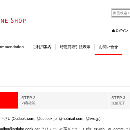
ログイン
ommendation
ご利用案内
特定商取引法表示
お問い合せ
STEP 2
STEP 3
内容確認
送信完了
k.com, @outlook.jp, @hotmail.com, @live.jp)
ing@artlabo.ocnk.net よりメールが届きます。）特にezweb、au.