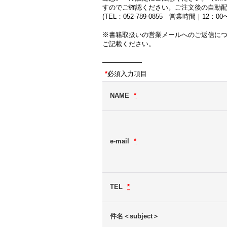
すのでご確認ください。ご注文後の自動
(TEL：052-789-0855 営業時間｜12：
※書籍取扱いの営業メールへのご返信に
ご記載ください。
――――――
*
必須入力項目
NAME
*
e-mail
*
TEL
*
件名＜subject＞