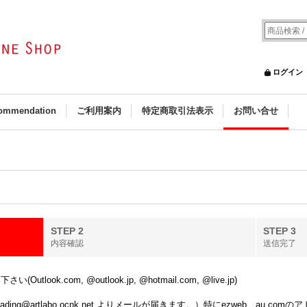
ログイン
ommendation
ご利用案内
特定商取引法表示
お問い合せ
STEP 2
STEP 3
内容確認
送信完了
k.com, @outlook.jp, @hotmail.com, @live.jp)
ing@artlabo.ocnk.net よりメールが届きます。）特にezweb、au.