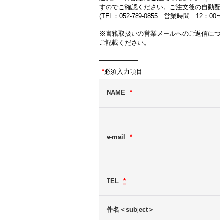
すのでご確認ください。ご注文後の自動
(TEL：052-789-0855 営業時間｜12：
※書籍取扱いの営業メールへのご返信に
ご記載ください。
――――――
*
必須入力項目
NAME
*
e-mail
*
TEL
*
件名＜subject＞