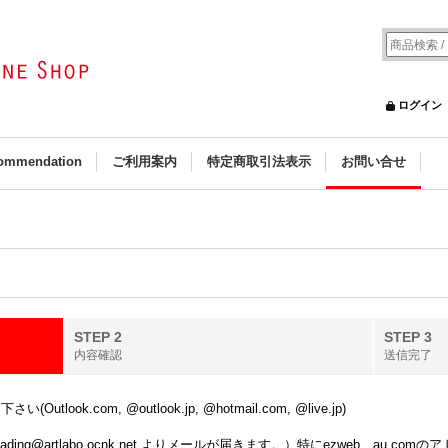
ログイン
ommendation
ご利用案内
特定商取引法表示
お問い合せ
STEP 2
STEP 3
内容確認
送信完了
k.com, @outlook.jp, @hotmail.com, @live.jp)
ing@artlabo.ocnk.net よりメールが届きます。）特にezweb、au.