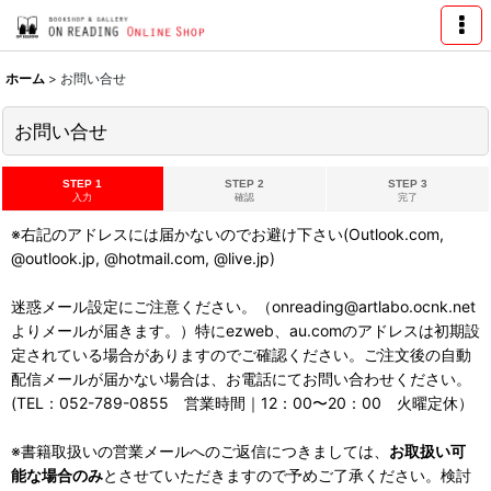
ホーム
>
お問い合せ
お問い合せ
STEP 1
STEP 2
STEP 3
入力
確認
完了
※右記のアドレスには届かないのでお避け下さい(Outlook.com,
@outlook.jp, @hotmail.com, @live.jp)
迷惑メール設定にご注意ください。（onreading@artlabo.ocnk.net
よりメールが届きます。）特にezweb、au.comのアドレスは初期設
定されている場合がありますのでご確認ください。ご注文後の自動
配信メールが届かない場合は、お電話にてお問い合わせください。
(TEL：052-789-0855 営業時間｜12：00〜20：00 火曜定休）
※書籍取扱いの営業メールへのご返信につきましては、
お取扱い可
能な場合のみ
とさせていただきますので予めご了承ください。検討